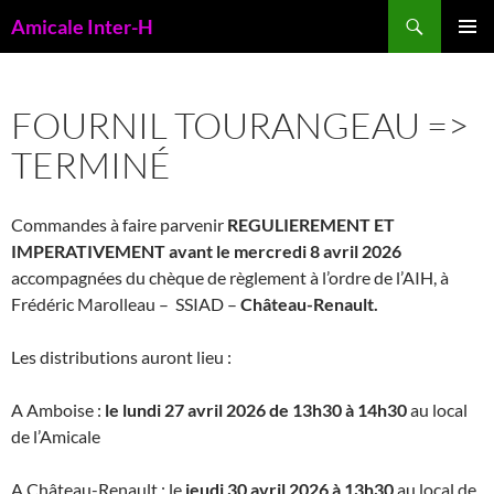
Aller
Recherche
Amicale Inter-H
au
MENU
contenu
PRINCI
FOURNIL TOURANGEAU =>
TERMINÉ
Commandes à faire parvenir
REGULIEREMENT ET
IMPERATIVEMENT
avant le mercredi 8 avril 2026
accompagnées du chèque de règlement à l’ordre de l’AIH, à
Frédéric Marolleau – SSIAD –
Château-Renault.
Les distributions auront lieu :
A Amboise :
le lundi 27 avril 2026 de 13h30
à 14h30
au local
de l’Amicale
A Château-Renault : le
jeudi 30 avril 2026 à 13h30
au local de