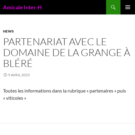
Aller
Recherche
Amicale Inter-H
au
MENU
contenu
PRINCI
NEWS
PARTENARIAT AVEC LE
DOMAINE DE LA GRANGE À
BLÉRÉ
9 AVRIL 2025
Toutes les informations dans la rubrique « partenaires » puis
« viticoles »