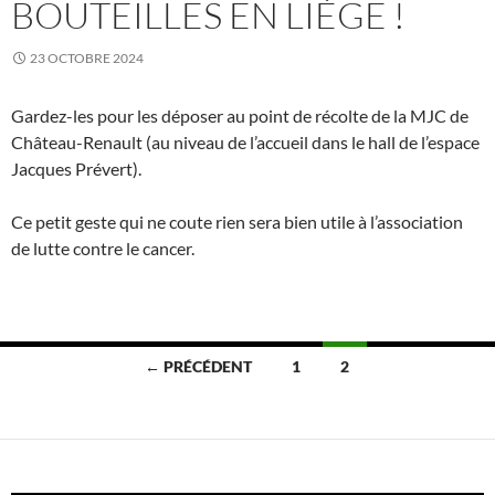
BOUTEILLES EN LIÈGE !
23 OCTOBRE 2024
Gardez-les pour les déposer au point de récolte de la MJC de
Château-Renault (au niveau de l’accueil dans le hall de l’espace
Jacques Prévert).
Ce petit geste qui ne coute rien sera bien utile à l’association
de lutte contre le cancer.
Navigation
← PRÉCÉDENT
1
2
des
articles