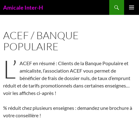
Aller
Recherche
Amicale Inter-H
au
MENU
contenu
PRINCI
ACEF / BANQUE
POPULAIRE
L’
ACEF en résumé : Clients de la Banque Populaire et
amicaliste, l’association ACEF vous permet de
bénéficier de frais de dossier nuls, de taux d’emprunt
réduit et de tarifs promotionnels dans certaines enseignes…
voir les affiches ci-après !
% réduit chez plusieurs enseignes : demandez une brochure à
votre conseillère !