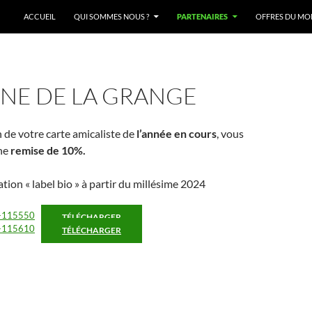
ACCUEIL
QUI SOMMES NOUS ?
PARTENAIRES
OFFRES DU M
NE DE LA GRANGE
 de votre carte amicaliste de
l’année en cours
, vous
une
remise de 10%.
cation « label bio » à partir du millésime 2024
-115550
TÉLÉCHARGER
-115610
TÉLÉCHARGER