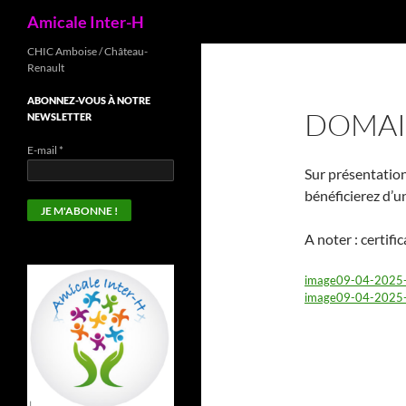
Recherche
Amicale Inter-H
Aller
CHIC Amboise / Château-
Renault
au
contenu
ABONNEZ-VOUS À NOTRE
DOMAI
NEWSLETTER
E-mail
*
Sur présentation
bénéficierez d’
A noter : certifi
image09-04-2025
image09-04-2025