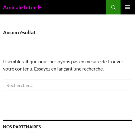
Aller
Recherche
Amicale Inter-H
au
MENU
contenu
PRINCI
Aucun résultat
Il semblerait que nous ne soyons pas en mesure de trouver
votre contenu. Essayez en lançant une recherche.
Rechercher :
NOS PARTENAIRES